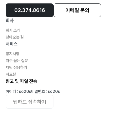
02.374.8616
이메일 문의
회사
회사 소개
찾아오는 길
서비스
공지사항
자주 묻는 질문
채팅 상담하기
자료실
원고 및 파일 전송
아이디 : so20s
비밀번호 : so20s
웹하드 접속하기