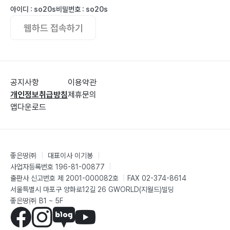
아이디 : so20s
비밀번호 : so20s
웹하드 접속하기
공지사항
이용약관
개인정보취급방침
제휴문의
앱다운로드
좋은땅㈜
|
대표이사 이기봉
|
사업자등록번호 196-81-00877
|
출판사 신고번호 제 2001-000082호
|
FAX 02-374-8614
서울특별시 마포구 양화로12길 26 GWORLD(지월드)빌딩
좋은땅㈜ B1 ~ 5F