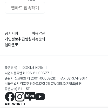
웹하드 접속하기
공지사항
이용약관
개인정보취급방침
제휴문의
앱다운로드
좋은땅㈜
|
대표이사 이기봉
|
사업자등록번호 196-81-00877
|
출판사 신고번호 제 2001-000082호
|
FAX 02-374-8614
서울특별시 마포구 양화로12길 26 GWORLD(지월드)빌딩
좋은땅㈜ B1 ~ 5F
©G-WORLD