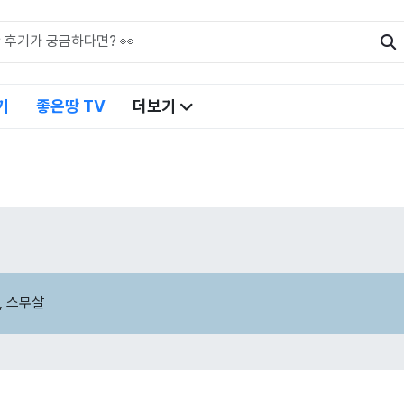
기
좋은땅 TV
더보기
, 스무살