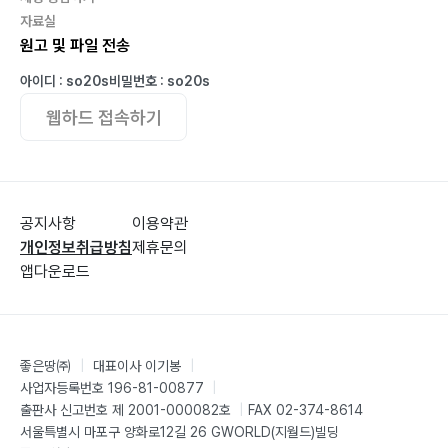
자료실
원고 및 파일 전송
아이디 : so20s
비밀번호 : so20s
웹하드 접속하기
공지사항
이용약관
개인정보취급방침
제휴문의
앱다운로드
좋은땅㈜
|
대표이사 이기봉
|
사업자등록번호 196-81-00877
|
출판사 신고번호 제 2001-000082호
|
FAX 02-374-8614
서울특별시 마포구 양화로12길 26 GWORLD(지월드)빌딩