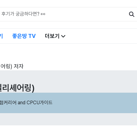
기
좋은땅 TV
더보기
어링) 저자
일리셰어링)
험커리어 and CPCU가이드