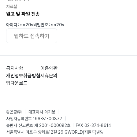
자료실
원고 및 파일 전송
아이디 : so20s
비밀번호 : so20s
웹하드 접속하기
공지사항
이용약관
개인정보취급방침
제휴문의
앱다운로드
좋은땅㈜
|
대표이사 이기봉
|
사업자등록번호 196-81-00877
|
출판사 신고번호 제 2001-000082호
|
FAX 02-374-8614
서울특별시 마포구 양화로12길 26 GWORLD(지월드)빌딩