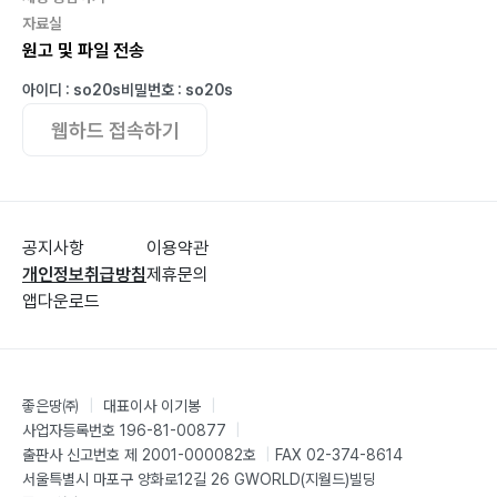
자료실
원고 및 파일 전송
아이디 : so20s
비밀번호 : so20s
웹하드 접속하기
공지사항
이용약관
개인정보취급방침
제휴문의
앱다운로드
좋은땅㈜
|
대표이사 이기봉
|
사업자등록번호 196-81-00877
|
출판사 신고번호 제 2001-000082호
|
FAX 02-374-8614
서울특별시 마포구 양화로12길 26 GWORLD(지월드)빌딩