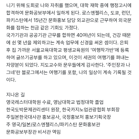
니기 위해 도회로 나와 자취를 했으며, 대학 재학 중에 행정고시에
합격하여 문화공보부에서 일하게 된다. 로스엔젤리스, 도쿄, 런던,
파키스탄에서 15년간 문화홍보 담당 외교관으로 근무하여 외국문
화를 접하는 천금 같은 기회도 가졌다.
국가기관과 공공기관 근무를 합하면 40여년이 되는데, 건강 때문
에 쉰 몇 년을 제외하고는 계속 업무에 신경을 써온 셈이다. 은퇴
후 집 가까운 서울교육대학교 평생교육원의 ‘여행작가반’에 등록
하여 글쓰기공부를 하고 있으며, 이것이 세권의 여행기를 펴내는
자양분이 되었다. 지도교수와 문우들에게 감사한다. ‘주인장과 나
그네’란 블로그에서는 여행기를 포함, 나의 일상이 계속 기록될 것
이다.
지나온 길
영국레스터대학원 수료, 영남대학교 법정대학 졸업
한국도박문제관리센터 원장, 한국카지노업관광협회 부회장
주일본한국대사관 홍보공사, 국정홍보처 홍보기획국장
주 영국/일본/로스엔젤리스/파키스탄 문화홍보관
문화공보부장관 비서관 역임