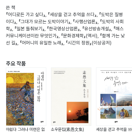
쓴 책
『어디로든 가고 싶다』, 『세상을 걷고 추억을 쓰다』, 『도박은 질병
이다』, 『그대가 모르는 도박이야기』, 『사행산업론』, 『도박의 사회
학』, 『일본 들춰보기』, 『한국영상산업론』, 『유선방송개설』, 『매스
커뮤니케이션이란 무엇인가』, 『문화경제학』(역서), 『함께 가는 낯
선 길』, 『어머니의 유일한 노래』, 『시간의 정원』(이상공저)
주요 작품
아쉽다 그러나 미련은 없
소우문집(素愚文集)
세상을 걷고 추억을 