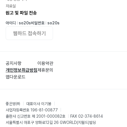
자료실
원고 및 파일 전송
아이디 : so20s
비밀번호 : so20s
웹하드 접속하기
공지사항
이용약관
개인정보취급방침
제휴문의
앱다운로드
좋은땅㈜
|
대표이사 이기봉
|
사업자등록번호 196-81-00877
|
출판사 신고번호 제 2001-000082호
|
FAX 02-374-8614
서울특별시 마포구 양화로12길 26 GWORLD(지월드)빌딩