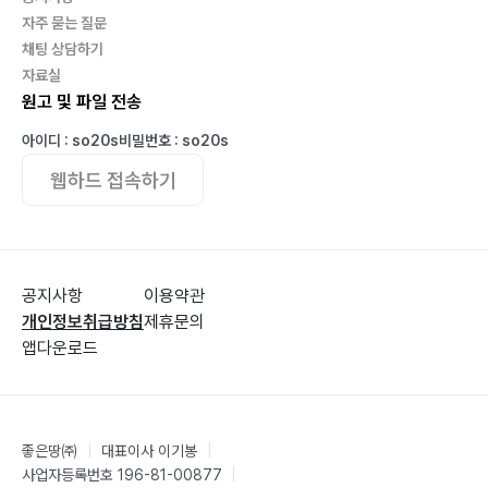
자주 묻는 질문
채팅 상담하기
자료실
원고 및 파일 전송
아이디 : so20s
비밀번호 : so20s
웹하드 접속하기
공지사항
이용약관
개인정보취급방침
제휴문의
앱다운로드
좋은땅㈜
|
대표이사 이기봉
|
사업자등록번호 196-81-00877
|