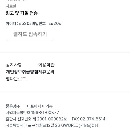
자료실
원고 및 파일 전송
아이디 : so20s
비밀번호 : so20s
웹하드 접속하기
공지사항
이용약관
개인정보취급방침
제휴문의
앱다운로드
좋은땅㈜
|
대표이사 이기봉
|
사업자등록번호 196-81-00877
|
출판사 신고번호 제 2001-000082호
|
FAX 02-374-8614
서울특별시 마포구 양화로12길 26 GWORLD(지월드)빌딩