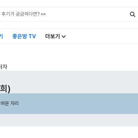
기
좋은땅 TV
더보기
저자
희)
 머문 자리