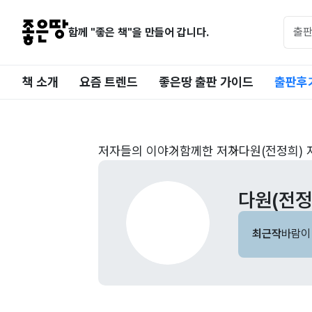
함께 "좋은 책"을 만들어 갑니다.
책 소개
요즘 트렌드
좋은땅 출판 가이드
출판후
저자들의 이야기
함께한 저자
다원(전정희) 
다원(전정
최근작
바람이