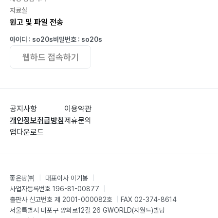
자료실
원고 및 파일 전송
아이디 : so20s
비밀번호 : so20s
웹하드 접속하기
공지사항
이용약관
개인정보취급방침
제휴문의
앱다운로드
좋은땅㈜
|
대표이사 이기봉
|
사업자등록번호 196-81-00877
|
출판사 신고번호 제 2001-000082호
|
FAX 02-374-8614
서울특별시 마포구 양화로12길 26 GWORLD(지월드)빌딩