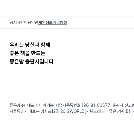
공지사항
이용약관
개인정보취급방침
우리는 당신과 함께
좋은 책을 만드는
좋은땅 출판사입니다
좋은땅㈜
대표이사 이기봉
사업자등록번호 196-81-00877
출판사 신고번
서울특별시 마포구 양화로12길 26 GWORLD(지월드)빌딩 - 좋은땅㈜ B1 ~