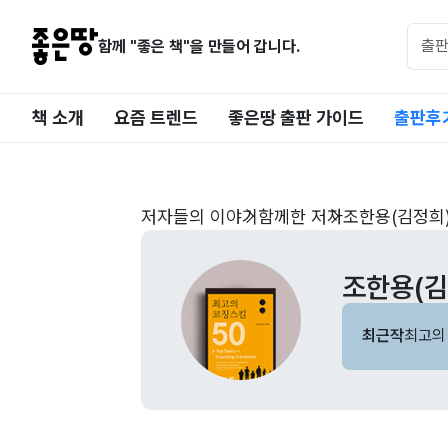
함께 "좋은 책"을 만들어 갑니다.
책 소개
요즘 트렌드
좋은땅 출판 가이드
출판후
저자들의 이야기
함께한 저자
조한용(김정희
조한용(김
최근작
최고의