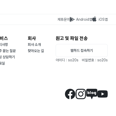
제휴문의
Android앱
iOS앱
비스
회사
원고 및 파일 전송
지사항
회사 소개
웹하드 접속하기
주 묻는 질문
찾아오는 길
팅 상담하기
아이디 : so20s
비밀번호 : so20s
료실