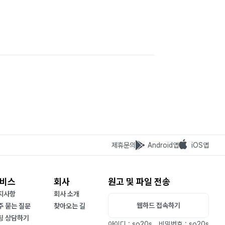
제휴문의
Android앱
iOS앱
비스
회사
원고 및 파일 전송
지사항
회사 소개
웹하드 접속하기
주 묻는 질문
찾아오는 길
팅 상담하기
아이디 : so20s
비밀번호 : so20s