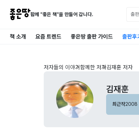
함께 "좋은 책"을 만들어 갑니다.
책 소개
요즘 트렌드
좋은땅 출판 가이드
출판후
저자들의 이야기
함께한 저자
김재훈 저자
김재훈
최근작
2008