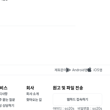
제휴문의
Android앱
iOS앱
비스
회사
원고 및 파일 전송
지사항
회사 소개
웹하드 접속하기
주 묻는 질문
찾아오는 길
팅 상담하기
아이디 : so20s
비밀번호 : so20s