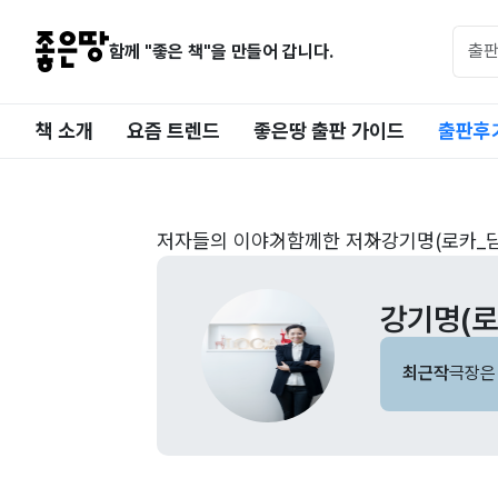
함께 "좋은 책"을 만들어 갑니다.
책 소개
요즘 트렌드
좋은땅 출판 가이드
출판후
저자들의 이야기
함께한 저자
강기명(로카_담
강기명(로
최근작
극장은