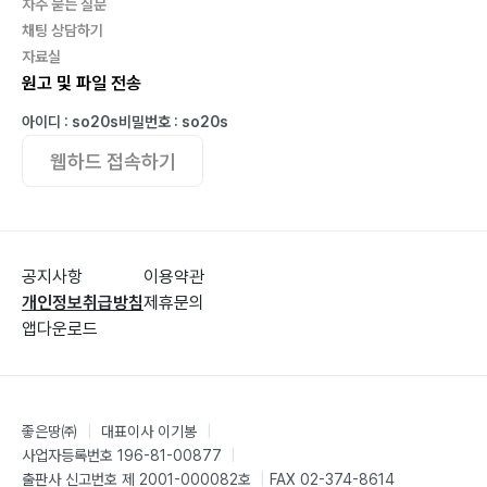
자주 묻는 질문
채팅 상담하기
자료실
원고 및 파일 전송
아이디 : so20s
비밀번호 : so20s
웹하드 접속하기
공지사항
이용약관
개인정보취급방침
제휴문의
앱다운로드
좋은땅㈜
|
대표이사 이기봉
|
사업자등록번호 196-81-00877
|
출판사 신고번호 제 2001-000082호
|
FAX 02-374-8614