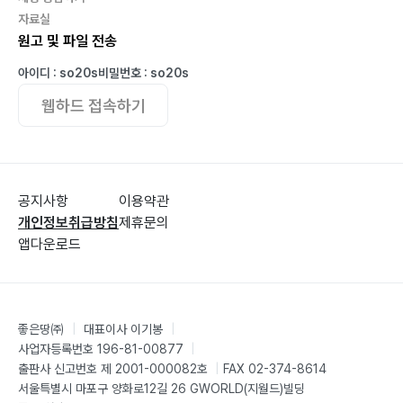
자료실
원고 및 파일 전송
아이디 : so20s
비밀번호 : so20s
웹하드 접속하기
공지사항
이용약관
개인정보취급방침
제휴문의
앱다운로드
좋은땅㈜
|
대표이사 이기봉
|
사업자등록번호 196-81-00877
|
출판사 신고번호 제 2001-000082호
|
FAX 02-374-8614
서울특별시 마포구 양화로12길 26 GWORLD(지월드)빌딩