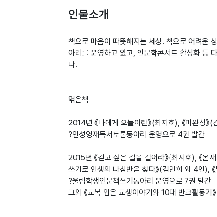
인물소개
책으로 마음이 따뜻해지는 세상. 책으로 어려운 
아리를 운영하고 있고, 인문학콘서트 활성화 등 
다.
엮은책
2014년 《나에게 오늘이란》(최지호), 《미완성》(
?인성영재독서토론동아리 운영으로 4권 발간
2015년 《걷고 싶은 길을 걸어라》(최지호), 《온
쓰기로 인생의 나침반을 찾다》(김민희 외 4인), 
?울림학생인문책쓰기동아리 운영으로 7권 발간
그외 《교복 입은 교생이야기와 10대 반크활동기》