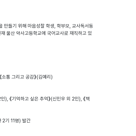
 만들기 위해 마음성찰 학생, 학부모, 교사독서동
 현재 울산 약사고등학교에 국어교사로 재직하고 있
 《소통 그리고 공감》(김예리)
), 《기억하고 싶은 추억》(신민우 외 2인), 《책
2기 11명) 발간