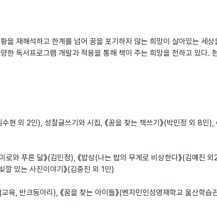
상황을 재해석하고 한계를 넘어 꿈을 포기하지 않는 희망이 살아있는 세상을
다양한 독서프로그램 개발과 적용을 통해 책이 주는 희망을 전하고 있다.
김수현 외 2인), 성찰글쓰기와 시집, 《꿈을 찾는 책쓰기》(박민정 외 8인),
새미로와 푸른 달》(김민정), 《밥상(나는 밥의 무게로 비상한다》(김예진 외2인
《빛깔 있는 사진이야기》(김중진 외 1인)
(교육, 반크동아리), 《꿈을 찾는 아이들》(벤자민인성영재학교 울산학습관 