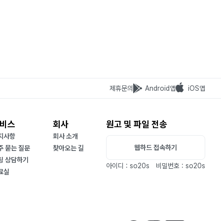
제휴문의
Android앱
iOS앱
비스
회사
원고 및 파일 전송
지사항
회사 소개
웹하드 접속하기
주 묻는 질문
찾아오는 길
팅 상담하기
아이디 : so20s
비밀번호 : so20s
료실