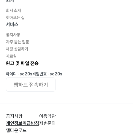
회사
회사 소개
찾아오는 길
서비스
공지사항
자주 묻는 질문
채팅 상담하기
자료실
원고 및 파일 전송
아이디 : so20s
비밀번호 : so20s
웹하드 접속하기
공지사항
이용약관
개인정보취급방침
제휴문의
앱다운로드