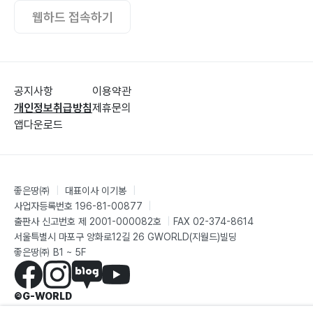
웹하드 접속하기
공지사항
이용약관
개인정보취급방침
제휴문의
앱다운로드
좋은땅㈜
|
대표이사 이기봉
|
사업자등록번호 196-81-00877
|
출판사 신고번호 제 2001-000082호
|
FAX 02-374-8614
서울특별시 마포구 양화로12길 26 GWORLD(지월드)빌딩
좋은땅㈜ B1 ~ 5F
©G-WORLD