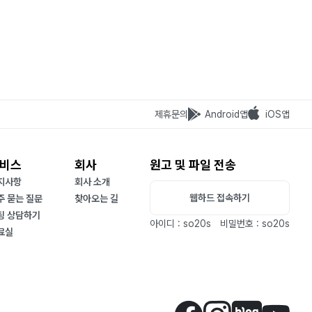
제휴문의
Android앱
iOS앱
비스
회사
원고 및 파일 전송
지사항
회사 소개
웹하드 접속하기
주 묻는 질문
찾아오는 길
팅 상담하기
아이디 : so20s
비밀번호 : so20s
료실