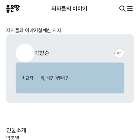
저자들의 이야기
저자들의 이야기
함께한 저자
박향순
최근작
욱, 왜? 어떻게?
인물소개
박조열