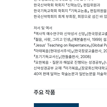
한국신약학회 학회지 『신학논단』 편집위원과
한국기독교학회 학회지 『기독교논총』 편집위원을
한국신약학회의 회계 부회장, 회장으로 섬긴 바 있
저서 및 역서
『역사적 예수연구와 신약성서 신앙』(한국장로교출판
『젊음, 사랑, 그리고 인생』(예본출판사, 1999) 
『Jesus’ Teaching on Repentance』(Global P
『마태복음(현대성서주석)』(한국장로교출판사, 20
『초기기독교서신』(한들출판사, 2008)
『요한복음 - 질문과 해설로 진행되는 성경공부』(나눔
신약성경공부 교재: 『마가복음』(장로회신학대학교출판부
40여 편에 달하는 학술논문과 일반논문을 저술하
주요 작품