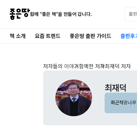
함께 "좋은 책"을 만들어 갑니다.
책 소개
요즘 트렌드
좋은땅 출판 가이드
출판후
저자들의 이야기
함께한 저자
최재덕 저자
최재덕
최근작
광나루