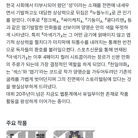
한국 사회에서 터부시되어 왔던 ‘성’이라는 소재를 전면에 내세우
면서 기발하고도 대담한 상상력으로 뒤집은 『누들누드』로 큰 인기
를 얻었다. 이후로 『정크북』, 『싸이케치』, 『기동이』, 『쿵다리맨』 등
과 같은 엽기발랄한 만화들을 선보이며 양영순 만의 색을 뚜렷하
게 나타냈다. 특히 『아색기가』는 그 어떤 금기에 얽매이지 않고 엽
기적 상상력을 펼치다가 마지막에 뒤통수를 내려치는 통쾌한 반전
으로 독자들의 환호를 불러일으켰다. 스포츠신문을 통해 연재된
『아색기가』는 이후 4페이지 컬러 시트콤이라는 장르가 신문 만화
의 주류가 되는데 가장 결정적인 역할을 하게 되었다. 『천일야화』
는 ‘섹스’와 ‘엽기’라는 코드로 작가 양영순을 가두어두려던 기존의
굴레를 가볍게 벗어던지며 그의 진면목이 스토리텔링에 있다는 것
을 명실상부하게 드러냈다.
데뷔 20주년이 넘은 지금도 웹툰계에서 유일무이한 존재로 작품
활동을 왕성하게 이어가는 중이다.
주요 작품