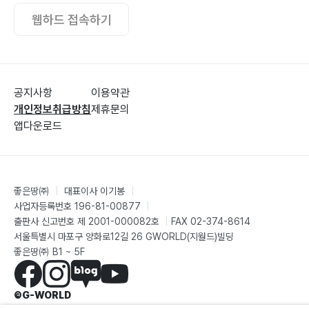
웹하드 접속하기
공지사항
이용약관
개인정보취급방침
제휴문의
앱다운로드
좋은땅㈜
|
대표이사 이기봉
|
사업자등록번호 196-81-00877
|
출판사 신고번호 제 2001-000082호
|
FAX 02-374-8614
서울특별시 마포구 양화로12길 26 GWORLD(지월드)빌딩
좋은땅㈜ B1 ~ 5F
©G-WORLD