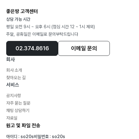
좋은땅 고객센터
상담 가능 시간
평일 오전 9시 ~ 오후 6시 (점심 시간 12 ~ 1시 제외)
주말, 공휴일은 이메일로 문의부탁드립니다
02.374.8616
이메일 문의
회사
회사 소개
찾아오는 길
서비스
공지사항
자주 묻는 질문
채팅 상담하기
자료실
원고 및 파일 전송
아이디 : so20s
비밀번호 : so20s