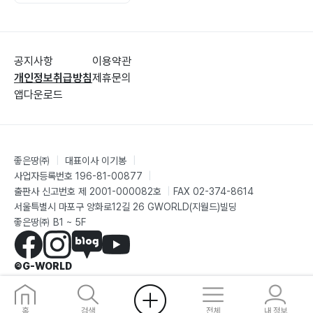
공지사항
이용약관
개인정보취급방침
제휴문의
앱다운로드
좋은땅㈜
|
대표이사 이기봉
|
사업자등록번호 196-81-00877
|
출판사 신고번호 제 2001-000082호
|
FAX 02-374-8614
서울특별시 마포구 양화로12길 26 GWORLD(지월드)빌딩
좋은땅㈜ B1 ~ 5F
©G-WORLD
홈
검색
전체
내 정보