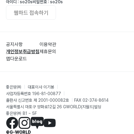
아이디 : so20s
비밀번호 : so20s
웹하드 접속하기
공지사항
이용약관
개인정보취급방침
제휴문의
앱다운로드
좋은땅㈜
|
대표이사 이기봉
|
사업자등록번호 196-81-00877
|
출판사 신고번호 제 2001-000082호
|
FAX 02-374-8614
서울특별시 마포구 양화로12길 26 GWORLD(지월드)빌딩
좋은땅㈜ B1 ~ 5F
©G-WORLD