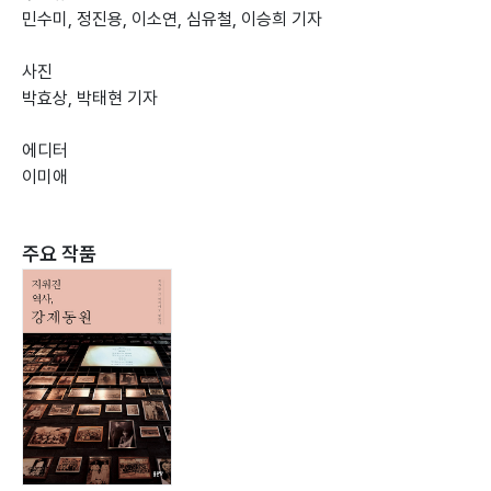
민수미, 정진용, 이소연, 심유철, 이승희 기자
사진
박효상, 박태현 기자
에디터
이미애
주요 작품