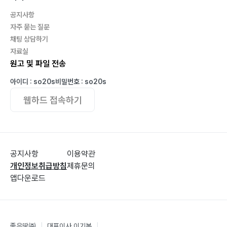
공지사항
자주 묻는 질문
채팅 상담하기
자료실
원고 및 파일 전송
아이디 : so20s
비밀번호 : so20s
웹하드 접속하기
공지사항
이용약관
개인정보취급방침
제휴문의
앱다운로드
좋은땅㈜
|
대표이사 이기봉
|