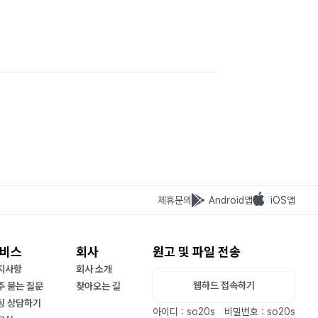
제휴문의
Android앱
iOS앱
비스
회사
원고 및 파일 전송
지사항
회사 소개
웹하드 접속하기
주 묻는 질문
찾아오는 길
팅 상담하기
아이디 : so20s
비밀번호 : so20s