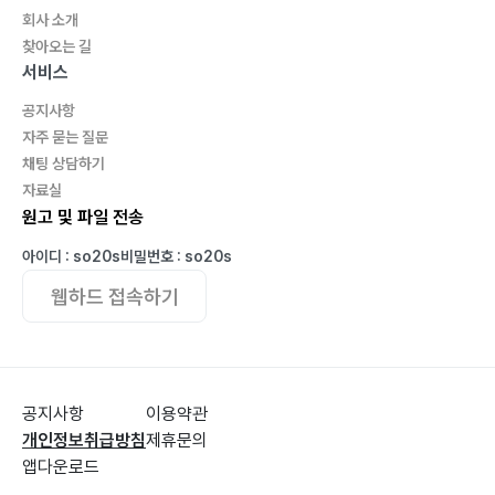
회사 소개
찾아오는 길
서비스
공지사항
자주 묻는 질문
채팅 상담하기
자료실
원고 및 파일 전송
아이디 : so20s
비밀번호 : so20s
웹하드 접속하기
공지사항
이용약관
개인정보취급방침
제휴문의
앱다운로드