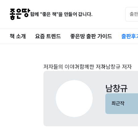
함께 "좋은 책"을 만들어 갑니다.
책 소개
요즘 트렌드
좋은땅 출판 가이드
출판후
저자들의 이야기
함께한 저자
남창규 저자
남창규
최근작