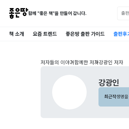
함께 "좋은 책"을 만들어 갑니다.
책 소개
요즘 트렌드
좋은땅 출판 가이드
출판후
저자들의 이야기
함께한 저자
강광인 저자
강광인
최근작
생명을