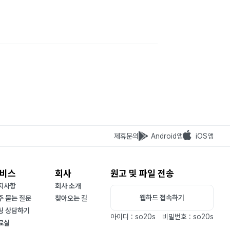
제휴문의
Android앱
iOS앱
비스
회사
원고 및 파일 전송
지사항
회사 소개
웹하드 접속하기
주 묻는 질문
찾아오는 길
팅 상담하기
아이디 : so20s
비밀번호 : so20s
료실