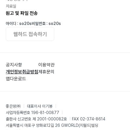
자료실
원고 및 파일 전송
아이디 : so20s
비밀번호 : so20s
웹하드 접속하기
공지사항
이용약관
개인정보취급방침
제휴문의
앱다운로드
좋은땅㈜
|
대표이사 이기봉
|
사업자등록번호 196-81-00877
|
출판사 신고번호 제 2001-000082호
|
FAX 02-374-8614
서울특별시 마포구 양화로12길 26 GWORLD(지월드)빌딩