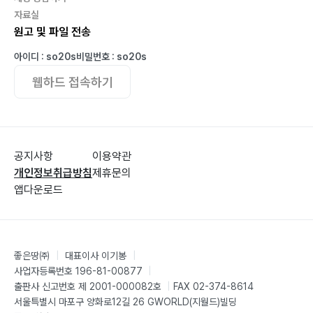
자료실
원고 및 파일 전송
아이디 : so20s
비밀번호 : so20s
웹하드 접속하기
공지사항
이용약관
개인정보취급방침
제휴문의
앱다운로드
좋은땅㈜
|
대표이사 이기봉
|
사업자등록번호 196-81-00877
|
출판사 신고번호 제 2001-000082호
|
FAX 02-374-8614
서울특별시 마포구 양화로12길 26 GWORLD(지월드)빌딩