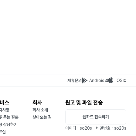
제휴문의
Android앱
iOS앱
비스
회사
원고 및 파일 전송
지사항
회사 소개
웹하드 접속하기
주 묻는 질문
찾아오는 길
팅 상담하기
아이디 : so20s
비밀번호 : so20s
료실