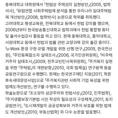
충북대학교 대학원에서 「헌법상 주택권의 실현방안」(2005, 법학
석사), 「유럽연합 사회주택법제 분석을 통한 우리나라 임대주택법
제 개선방안」(2008, 법학박사) 논문으로 학위를 취득했다.
고려대학교 평생교육원, 전북대학교 등에서 헌법 강의를 했으며,
2006년부터 한국방송통신대학교 법학과에서 헌법 통합형 튜터
및 출석수업강사 활동을 하고 있다. 현재 충북대학교, 홍익대학교,
서원대학교 등에서 헌법과 법률 관련 교양과목 강의 출강 중이다.
「u-Work 환경 구현 모델 개발을 위한 선행 연구」(2005, 한국전산
원), 「주민등록말소자 실태조사」(2006, 국가인권위원회), 「비주택
거주자 실태조사」(2009, 천주교빈민사목위원회), 「주거복지 실현
을 위한 「주택법」의 개편방향」(2010, 국회 법제실) 연구용역 등을
공동연구원으로 수행했다. 현재는 한국연구재단 지원(2011, 학문
후속세대양성사업)으로 「주거복지관련 사회적 기업 육성을 위한
법제도개선방안」 연구를 수행하고 있다.
학술논문으로 「조소앙의 삼균주의와 헌법사상」(2012, 민주법학),
「주거생활보장기본법 시안 작성의 필요성과 구성체계」(2011, 토지
공법연구), 「도시재개발의 공공성확보와 거주자 보호를 위한 법제
도 개선방안」(2010, 부동산법학) 외 다수 논문을 발표했다.