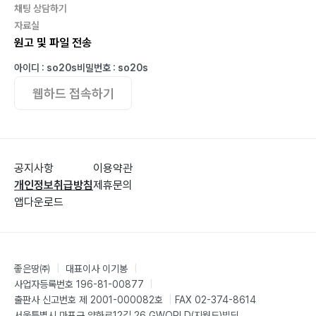
채팅 상담하기
자료실
원고 및 파일 전송
아이디 : so20s
비밀번호 : so20s
웹하드 접속하기
공지사항
이용약관
개인정보취급방침
제휴문의
앱다운로드
좋은땅㈜
|
대표이사 이기봉
|
사업자등록번호 196-81-00877
|
출판사 신고번호 제 2001-000082호
|
FAX 02-374-8614
서울특별시 마포구 양화로12길 26 GWORLD(지월드)빌딩