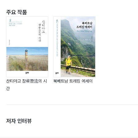
주요 작품
산티아고 잠류潛流의 시
북베트남 트레킹 에세이
간
저자 인터뷰