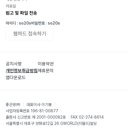
자료실
원고 및 파일 전송
아이디 : so20s
비밀번호 : so20s
웹하드 접속하기
공지사항
이용약관
개인정보취급방침
제휴문의
앱다운로드
좋은땅㈜
|
대표이사 이기봉
|
사업자등록번호 196-81-00877
|
출판사 신고번호 제 2001-000082호
|
FAX 02-374-8614
서울특별시 마포구 양화로12길 26 GWORLD(지월드)빌딩