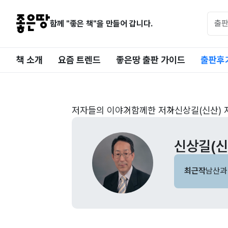
함께 "좋은 책"을 만들어 갑니다.
책 소개
요즘 트렌드
좋은땅 출판 가이드
출판후
저자들의 이야기
함께한 저자
신상길(신산) 
신상길(신
최근작
남산과