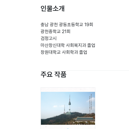
인물소개
충남 광천 광동초등학교 19회
광천중학교 21회
검정고시
마산창신대학 사회복지과 졸업
창원대학교 사회학과 졸업
주요 작품