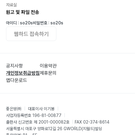
자료실
원고 및 파일 전송
아이디 : so20s
비밀번호 : so20s
웹하드 접속하기
공지사항
이용약관
개인정보취급방침
제휴문의
앱다운로드
좋은땅㈜
|
대표이사 이기봉
|
사업자등록번호 196-81-00877
|
출판사 신고번호 제 2001-000082호
|
FAX 02-374-8614
서울특별시 마포구 양화로12길 26 GWORLD(지월드)빌딩