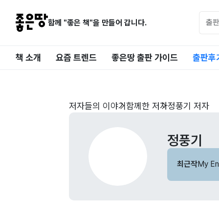
함께 "좋은 책"을 만들어 갑니다.
책 소개
요즘 트렌드
좋은땅 출판 가이드
출판후
저자들의 이야기
함께한 저자
정풍기 저자
정풍기
최근작
My En