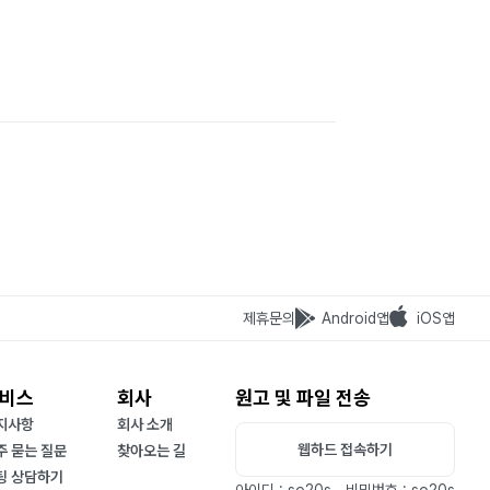
제휴문의
Android앱
iOS앱
비스
회사
원고 및 파일 전송
지사항
회사 소개
웹하드 접속하기
주 묻는 질문
찾아오는 길
팅 상담하기
아이디 : so20s
비밀번호 : so20s