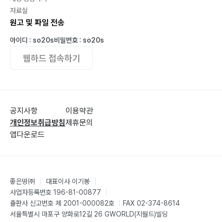
자료실
원고 및 파일 전송
아이디 : so20s
비밀번호 : so20s
웹하드 접속하기
공지사항
이용약관
개인정보취급방침
제휴문의
앱다운로드
좋은땅㈜
|
대표이사 이기봉
|
사업자등록번호 196-81-00877
|
출판사 신고번호 제 2001-000082호
|
FAX 02-374-8614
서울특별시 마포구 양화로12길 26 GWORLD(지월드)빌딩