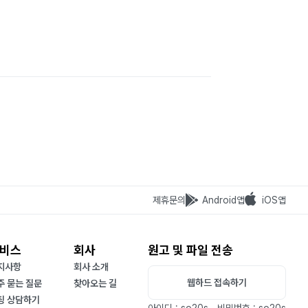
제휴문의
Android앱
iOS앱
비스
회사
원고 및 파일 전송
지사항
회사 소개
웹하드 접속하기
주 묻는 질문
찾아오는 길
팅 상담하기
아이디 : so20s
비밀번호 : so20s