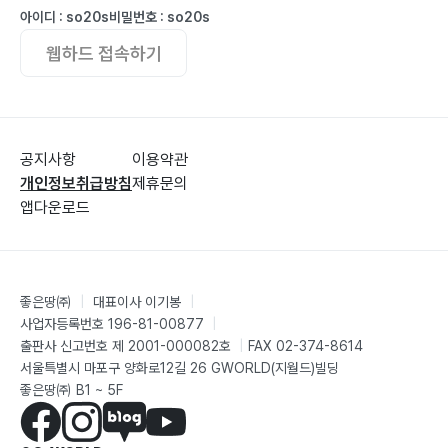
아이디 : so20s
비밀번호 : so20s
웹하드 접속하기
공지사항
이용약관
개인정보취급방침
제휴문의
앱다운로드
좋은땅㈜
|
대표이사 이기봉
|
사업자등록번호 196-81-00877
|
출판사 신고번호 제 2001-000082호
|
FAX 02-374-8614
서울특별시 마포구 양화로12길 26 GWORLD(지월드)빌딩
좋은땅㈜ B1 ~ 5F