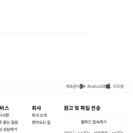
제휴문의
Android앱
iOS앱
비스
회사
원고 및 파일 전송
지사항
회사 소개
웹하드 접속하기
주 묻는 질문
찾아오는 길
팅 상담하기
아이디 : so20s
비밀번호 : so20s