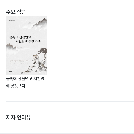
주요 작품
불혹에 산을넘고 지천명
에 삿갓쓰다
저자 인터뷰