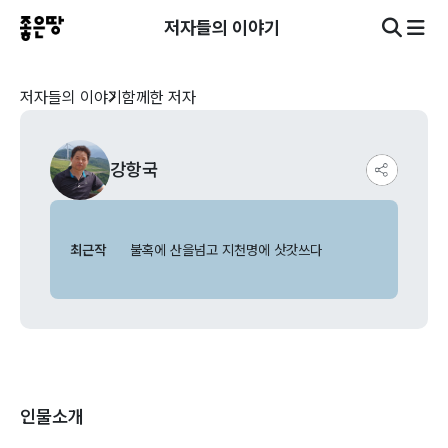
저자들의 이야기
저자들의 이야기
함께한 저자
강항국
최근작
불혹에 산을넘고 지천명에 삿갓쓰다
인물소개